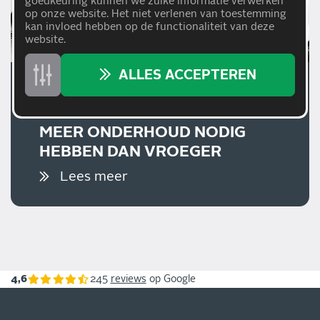
goedkeuring kunnen we zulke informatie verwerken
op onze website. Het niet verlenen van toestemming
kan invloed hebben op de functionaliteit van deze
website.
ALLES ACCEPTEREN
20/05/2026
WAAROM MODERNE AUTO'S
MEER ONDERHOUD NODIG
HEBBEN DAN VROEGER
Lees meer
4,6
245
reviews
op Google