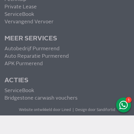
Private Lease
ServiceBook
Vervangend Vervoer
MEER SERVICES
Autobedrijf Purmerend
Auto Reparatie Purmerend
APK Purmerend
ACTIES
ServiceBook
Bridgestone carwash vouchers
1
Website ontwikkeld door Lined
|
Design door Sandifortid
Beschermd door reCAPTCHA van Google.
Privacy
en
voorwaarden
van Google
zijn van toepassing.