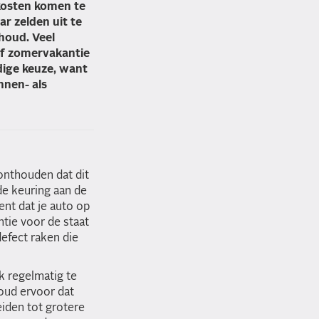
kosten komen te
r zelden uit te
houd. Veel
of zomervakantie
dige keuze, want
nnen- als
onthouden dat dit
e keuring aan de
ent dat je auto op
tie voor de staat
defect raken die
k regelmatig te
oud ervoor dat
iden tot grotere