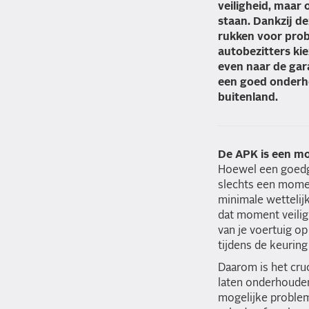
veiligheid, maar
staan. Dankzij d
rukken voor prob
autobezitters ki
even naar de gar
een goed onderho
buitenland.
De APK is een 
Hoewel een goedge
slechts een mome
minimale wettelijk
dat moment veilig
van je voertuig op
tijdens de keurin
Daarom is het cru
laten onderhouden
mogelijke problem