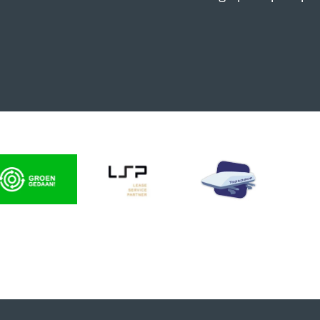
SCHRIJVEN
EUWSBRIEF
 op de hoogte van al onze
s, aanbiedingen en meer!