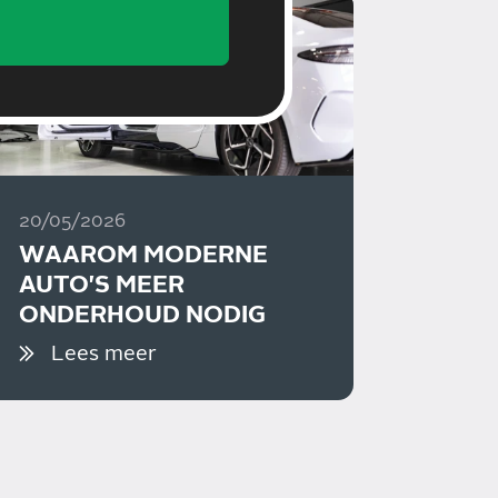
20/05/2026
WAAROM MODERNE
AUTO'S MEER
ONDERHOUD NODIG
HEBBEN DAN VROEGER
Lees meer