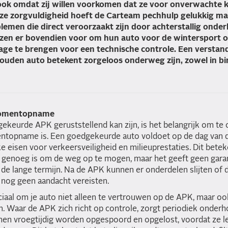
 ook omdat zij willen voorkomen dat ze voor onverwachte 
eze zorgvuldigheid hoeft de Carteam pechhulp gelukkig maa
lemen die direct veroorzaakt zijn door achterstallig onder
ezen er bovendien voor om hun auto voor de wintersport 
age te brengen voor een technische controle. Een verstan
uden auto betekent zorgeloos onderweg zijn, zowel in bi
momentopname
keurde APK geruststellend kan zijn, is het belangrijk om te 
ntopname is. Een goedgekeurde auto voldoet op de dag van d
e eisen voor verkeersveiligheid en milieuprestaties. Dit betek
 genoeg is om de weg op te mogen, maar het geeft geen garan
 de lange termijn. Na de APK kunnen er onderdelen slijten of 
g nog geen aandacht vereisten.
ciaal om je auto niet alleen te vertrouwen op de APK, maar oo
. Waar de APK zich richt op controle, zorgt periodiek onderh
en vroegtijdig worden opgespoord en opgelost, voordat ze le