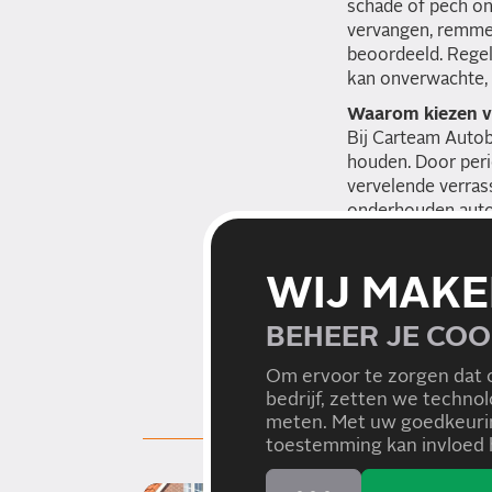
schade of pech on
vervangen, remme
beoordeeld. Regel
kan onverwachte, 
Waarom kiezen v
Bij Carteam Autobe
houden. Door peri
vervelende verrass
onderhouden auto z
plan tijdig een on
WIJ MAKE
TERUG NA
BEHEER JE COO
Om ervoor te zorgen dat 
bedrijf, zetten we techno
meten. Met uw goedkeurin
toestemming kan invloed h