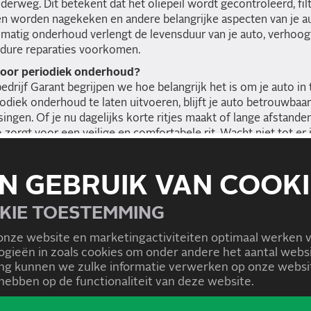
derweg. Dit betekent dat het oliepeil wordt gecontroleerd, fi
n worden nagekeken en andere belangrijke aspecten van je 
matig onderhoud verlengt de levensduur van je auto, verhoogt
dure reparaties voorkomen.
oor periodiek onderhoud?
drijf Garant begrijpen we hoe belangrijk het is om je auto in 
odiek onderhoud te laten uitvoeren, blijft je auto betrouwbaa
ingen. Of je nu dagelijks korte ritjes maakt of lange afstande
orgt voor een veilige en comfortabele rit. Wacht niet tot er 
derhoudsbeurt in bij Carteam Autobedrijf Garant.
N GEBRUIK VAN COOKI
AR OVERZICHT
KIE TOESTEMMING
onze website en marketingactiviteiten optimaal werken 
logieën in zoals cookies om onder andere het aantal we
g kunnen we zulke informatie verwerken op onze websit
ebben op de functionaliteit van deze website.