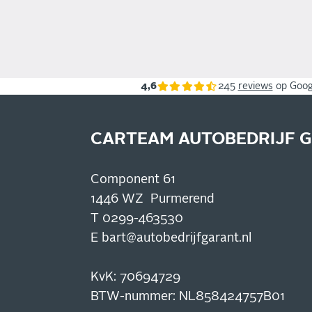
4,6
245
reviews
op Goog
CARTEAM AUTOBEDRIJF 
Component 61
1446 WZ Purmerend
T
0299-463530
E
bart@autobedrijfgarant.nl
KvK: 70694729
BTW-nummer: NL858424757B01