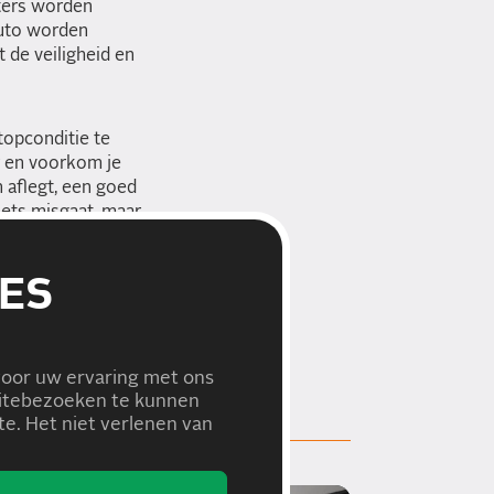
lters worden
auto worden
 de veiligheid en
topconditie te
r en voorkom je
n aflegt, een goed
iets misgaat, maar
ES
voor uw ervaring met ons
bsitebezoeken te kunnen
e. Het niet verlenen van